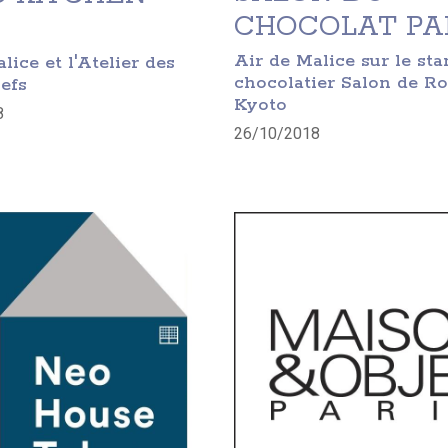
CHOCOLAT PA
S
Air de Malice sur le st
lice et l'Atelier des
chocolatier Salon de R
efs
Kyoto
8
26/10/2018